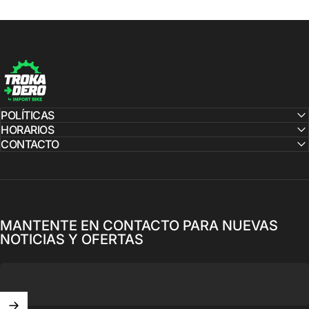
Bicicleta de Montaña Doble Suspensión Marin Bikes Rift Zone
2 27.5" Talla Medium (2024) Seminueva
Trokadero by Import Bike
POLÍTICAS
HORARIOS
CONTACTO
MANTENTE EN CONTACTO PARA NUEVAS
NOTICIAS Y OFERTAS