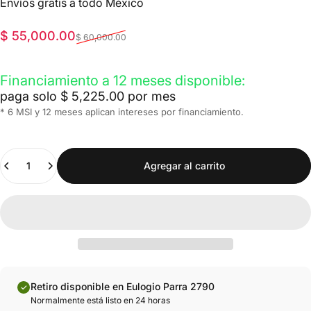
Envíos gratis a todo México
Precio de oferta
Precio habitual
$ 55,000.00
$ 60,000.00
Financiamiento a 12 meses disponible:
paga solo $ 5,225.00 por mes
* 6 MSI y 12 meses aplican intereses por financiamiento.
Cantidad
Agregar al carrito
Retiro disponible en Eulogio Parra 2790
Normalmente está listo en 24 horas