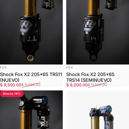
MARCA:
MARCA:
FOX
FOX
Shock Fox X2 205*65 TRS11
Shock Fox X2 205*65
(NUEVO)
TRS14 (SEMINUEVO)
Precio de oferta
Precio habitual
Precio de oferta
Precio habitual
$ 9,500.00
$ 8,000.00
$ 11,000.00
$ 11,000.00
Ahorra 14%