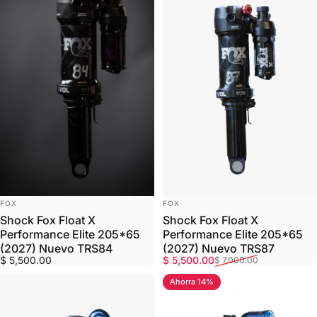
MARCA:
MARCA:
FOX
FOX
Shock Fox Float X
Shock Fox Float X
Performance Elite 205*65
Performance Elite 205*65
(2027) Nuevo TRS84
(2027) Nuevo TRS87
Precio de oferta
Precio habitual
$ 5,500.00
$ 5,500.00
$ 7,000.00
Ahorra 14%