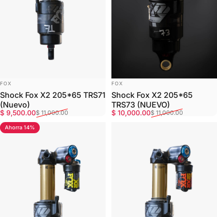
MARCA:
MARCA:
FOX
FOX
Shock Fox X2 205*65 TRS71
Shock Fox X2 205*65
(Nuevo)
TRS73 (NUEVO)
Precio de oferta
Precio habitual
Precio de oferta
Precio habitual
$ 9,500.00
$ 10,000.00
$ 11,000.00
$ 11,000.00
Ahorra 14%