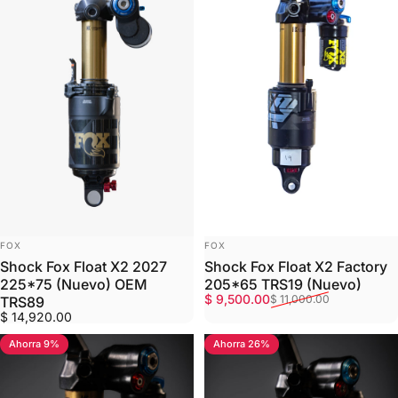
MARCA:
MARCA:
FOX
FOX
Shock Fox Float X2 2027
Shock Fox Float X2 Factory
225*75 (Nuevo) OEM
205*65 TRS19 (Nuevo)
Precio de oferta
Precio habitual
$ 9,500.00
$ 11,000.00
TRS89
$ 14,920.00
Ahorra 9%
Ahorra 26%