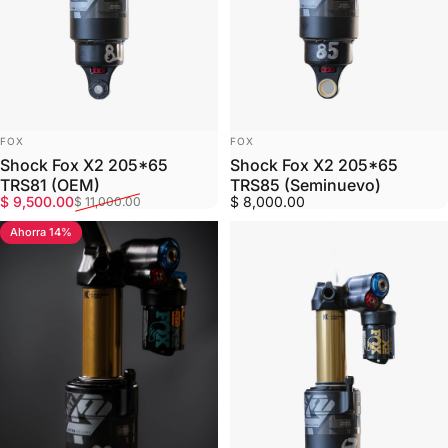
MARCA:
MARCA:
FOX
FOX
Shock Fox X2 205*65
Shock Fox X2 205*65
TRS81 (OEM)
TRS85 (Seminuevo)
Precio de oferta
Precio habitual
$ 9,500.00
$ 8,000.00
$ 11,000.00
Ahorra 14%