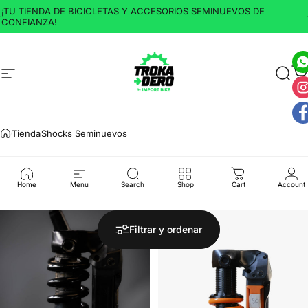
Ir directamente al contenido
¡TU TIENDA DE BICICLETAS Y ACCESORIOS SEMINUEVOS DE
CONFIANZA!
Navegación
Trokadero by Import Bike
Busc
C
Tienda
Shocks Seminuevos
Shocks
Seminuevos
Home
Menu
Search
Shop
Cart
Account
Filtrar y ordenar