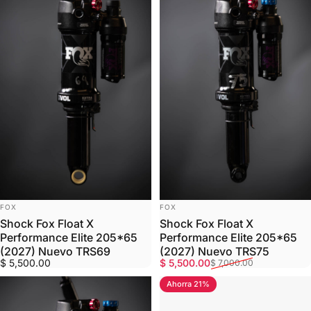
MARCA:
MARCA:
FOX
FOX
Shock Fox Float X
Shock Fox Float X
Performance Elite 205*65
Performance Elite 205*65
(2027) Nuevo TRS69
(2027) Nuevo TRS75
Precio de oferta
Precio habitual
$ 5,500.00
$ 5,500.00
$ 7,000.00
Ahorra 21%