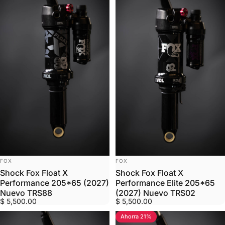
MARCA:
MARCA:
FOX
FOX
Shock Fox Float X
Shock Fox Float X
Performance 205*65 (2027)
Performance Elite 205*65
Nuevo TRS88
(2027) Nuevo TRS02
$ 5,500.00
$ 5,500.00
Ahorra 21%