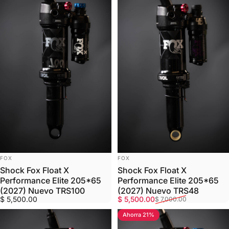
MARCA:
MARCA:
FOX
FOX
Shock Fox Float X
Shock Fox Float X
Performance Elite 205*65
Performance Elite 205*65
(2027) Nuevo TRS100
(2027) Nuevo TRS48
Precio de oferta
Precio habitual
$ 5,500.00
$ 5,500.00
$ 7,000.00
Ahorra 21%