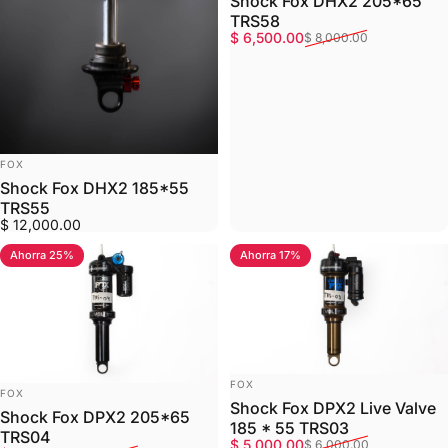
Shock Fox DHX2 205*65
TRS58
Precio de oferta
Precio habitual
$ 6,500.00
$ 8,000.00
MARCA:
FOX
Shock Fox DHX2 185*55
TRS55
$ 12,000.00
Ahorra 25%
Ahorra 17%
MARCA:
FOX
MARCA:
FOX
Shock Fox DPX2 Live Valve
Shock Fox DPX2 205*65
185 * 55 TRS03
TRS04
Precio de oferta
Precio habitual
$ 5,000.00
$ 6,000.00