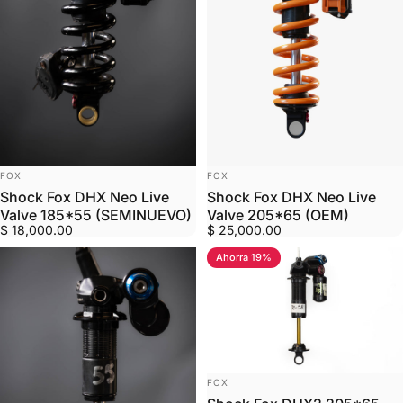
MARCA:
MARCA:
FOX
FOX
Shock Fox DHX Neo Live
Shock Fox DHX Neo Live
Valve 185*55 (SEMINUEVO)
Valve 205*65 (OEM)
$ 18,000.00
$ 25,000.00
Ahorra 19%
MARCA:
FOX