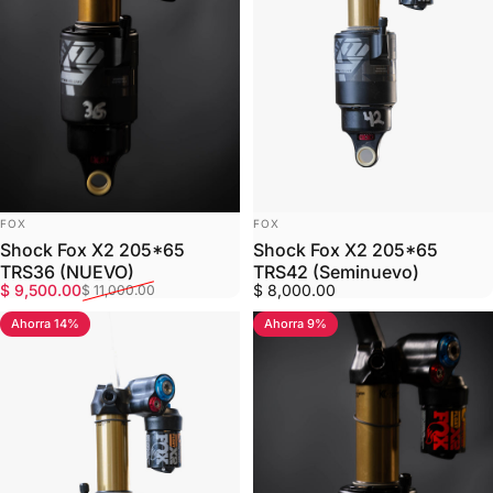
MARCA:
MARCA:
FOX
FOX
Shock Fox X2 205*65
Shock Fox X2 205*65
TRS36 (NUEVO)
TRS42 (Seminuevo)
Precio de oferta
Precio habitual
$ 9,500.00
$ 8,000.00
$ 11,000.00
Ahorra 14%
Ahorra 9%