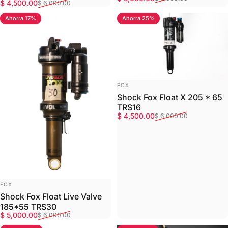
Precio de oferta
Precio habitual
$ 4,500.00
$ 6,000.00
Ahorra 17%
Ahorra 25%
MARCA:
FOX
Shock Fox Float X 205 * 65
TRS16
Precio de oferta
Precio habitual
$ 4,500.00
$ 6,000.00
MARCA:
FOX
Shock Fox Float Live Valve
185*55 TRS30
Precio de oferta
Precio habitual
$ 5,000.00
$ 6,000.00