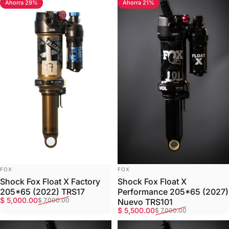
Ahorra 29%
Ahorra 21%
MARCA:
MARCA:
FOX
FOX
Shock Fox Float X Factory
Shock Fox Float X
205*65 (2022) TRS17
Performance 205*65 (2027)
Precio de oferta
Precio habitual
$ 5,000.00
$ 7,000.00
Nuevo TRS101
Precio de oferta
Precio habitual
$ 5,500.00
$ 7,000.00