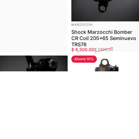
MARCA:
MARZOCCHI
Shock Marzocchi Bomber
CR Coil 205*65 Seminuevo
TRS76
Precio de oferta
Precio habitual
$ 6,500.00
$ 7,500.00
Ahorra 15%