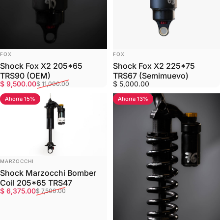
MARCA:
MARCA:
FOX
FOX
Shock Fox X2 205*65
Shock Fox X2 225*75
TRS90 (OEM)
TRS67 (Semimuevo)
Precio de oferta
Precio habitual
$ 9,500.00
$ 5,000.00
$ 11,000.00
Ahorra 15%
Ahorra 13%
MARCA:
MARZOCCHI
Shock Marzocchi Bomber
Coil 205*65 TRS47
Precio de oferta
Precio habitual
$ 6,375.00
$ 7,500.00